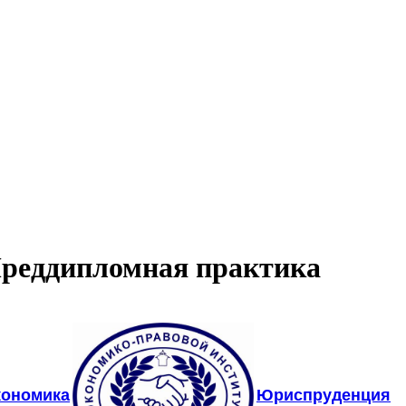
реддипломная практика
кономика
Юриспруденция