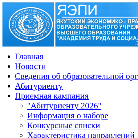
Главная
Новости
Сведения об образовательной ор
Абитуриенту
Приемная кампания
"Абитуриенту 2026"
Информация о наборе
Конкурсные списки
Характеристика направлений