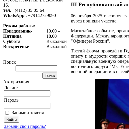
III Республиканский 
16.
тел.
: (4112) 35-05-64,
WhatsApp
: +79142729090
06 ноября 2025 г. состоялс
курса приняли участие.
Режим работы:
Масштабное событие, орган
Понедельник-
10.00 –
Федерации, Международного
Пятница
18.00
"Офицеры России".
Суббота
Выходной
Воскресенье
Выходной
Третий форум проведён в Го
опыту и мудрости старших 
специальную военную операц
Поиск
восточного округа "Мы Есть
военной операции и в насел
Авторизация
Логин:
Пароль:
Запомнить меня
Забыли свой пароль?