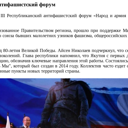
антифашистский форум
я III Республиканский антифашистский форум «Народ и армия 
изованное Правительством региона, прошло при поддержке М
 союза бывших малолетних узников фашизма, общероссийских 
д 80-летия Великой Победы. Айсен Николаев подчеркнул, что се
поколений. Глава республики напомнил, что Якутия с первых 
ию, обозначив ключевые направления этой работы. Состоялис
 Мы", который был создан в 2014 году. Коллектив часто ездит 
ённые пункты новых территорий страны.