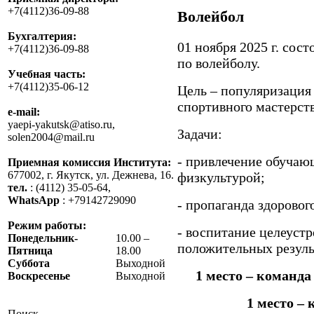
+7(4112)36-09-88
Волейбол
Бухгалтерия:
01 ноября 2025 г. сос
+7(4112)36-09-88
по волейболу.
Учебная часть:
+7(4112)35-06-12
Цель – популяризация
спортивного мастерств
e-mail:
yaepi-yakutsk@atiso.ru,
Задачи:
solen2004@mail.ru
- привлечение обучаю
Приемная комиссия Института:
677002, г. Якутск, ул. Дежнева, 16.
физкультурой;
тел.
: (4112) 35-05-64,
WhatsApp
: +79142729090
- пропаганда здоровог
Режим работы:
- воспитание целеуст
Понедельник-
10.00 –
положительных резуль
Пятница
18.00
Суббота
Выходной
1 место – команд
Воскресенье
Выходной
1 место –
Поиск