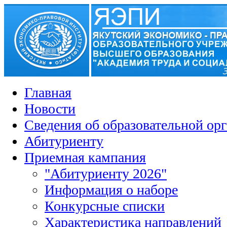
Главная
Новости
Сведения об образовательной ор
Абитуриенту
Приемная кампания
"Абитуриенту 2026"
Информация о наборе
Конкурсные списки
Характеристика направлений