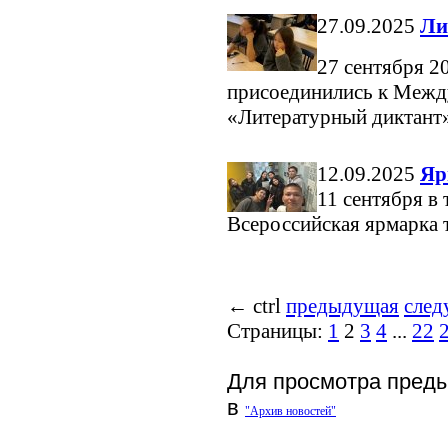
27.09.2025
Ли
27 сентября 20
присоединились к Межд
«Литературный диктант
12.09.2025
Яр
11 сентября в
Всероссийская ярмарка 
←
ctrl
предыдущая
сле
Страницы:
1
2
3
4
...
22
Для просмотра пред
в
"Архив новостей"