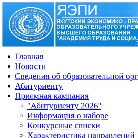
Главная
Новости
Сведения об образовательной ор
Абитуриенту
Приемная кампания
"Абитуриенту 2026"
Информация о наборе
Конкурсные списки
Характеристика направлений