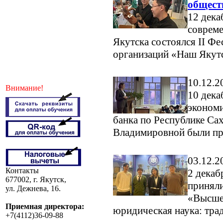
общест
12 дека
совреме
Якутска состоялся II Ф
организаций «Наш Якут
10.12.2
Внимание!
10 дека
экономи
банка по Республике Са
Владимировной были пр
03.12.2
Контакты
2 декаб
677002, г. Якутск,
приняли
ул. Дежнева, 16.
«Высше
Приемная директора:
юридическая наука: тра
+7(4112)36-09-88