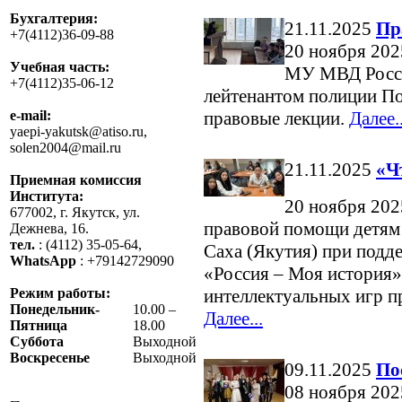
Бухгалтерия:
21.11.2025
Пр
+7(4112)36-09-88
20 ноября 20
Учебная часть:
МУ МВД Росс
+7(4112)35-06-12
лейтенантом полиции П
e-mail:
правовые лекции.
Далее..
yaepi-yakutsk@atiso.ru,
solen2004@mail.ru
21.11.2025
«Ч
Приемная комиссия
Института:
20 ноября 202
677002, г. Якутск, ул.
правовой помощи детям
Дежнева, 16.
тел.
: (4112) 35-05-64,
Саха (Якутия) при подд
WhatsApp
: +79142729090
«Россия – Моя история»
Режим работы:
интеллектуальных игр пр
Понедельник-
10.00 –
Далее...
Пятница
18.00
Суббота
Выходной
Воскресенье
Выходной
09.11.2025
По
08 ноября 202