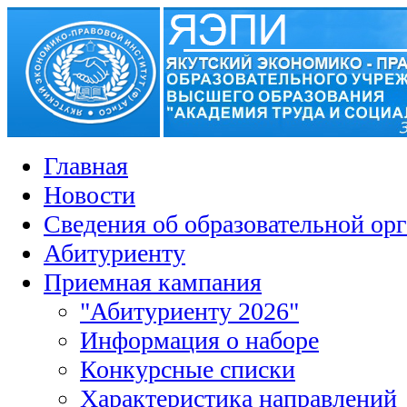
Главная
Новости
Сведения об образовательной ор
Абитуриенту
Приемная кампания
"Абитуриенту 2026"
Информация о наборе
Конкурсные списки
Характеристика направлений