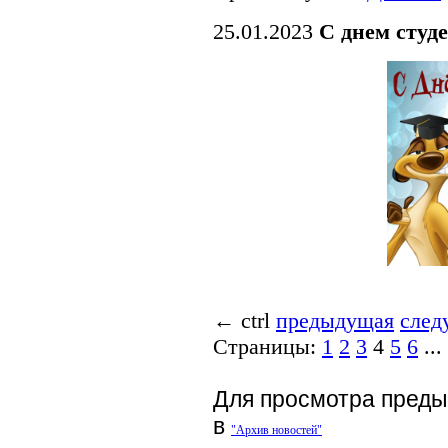
25.01.2023
С днем студе
←
ctrl
предыдущая
след
Страницы:
1
2
3
4
5
6
...
Для просмотра преды
в
"Архив новостей"