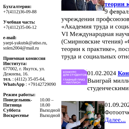
теории 
Бухгалтерия:
9 феврал
+7(4112)36-09-88
учреждении профсоюзов
Учебная часть:
«Академия труда и соц
+7(4112)35-06-12
VI Международная науч
e-mail:
(Смирновские чтения) «
yaepi-yakutsk@atiso.ru,
теории к практике», по
solen2004@mail.ru
труда и социальных от
Приемная комиссия
Института:
677002, г. Якутск, ул.
01.02.2024
Кон
Дежнева, 16.
тел.
: (4112) 35-05-64,
Выиграй милли
WhatsApp
: +79142729090
студенческими
Режим работы:
Понедельник-
10.00 –
01.09.20
Пятница
18.00
Суббота
Выходной
Фотоотче
Воскресенье
Выходной
Далее...