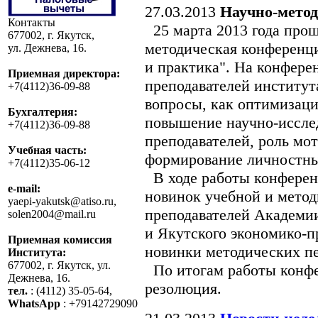
27.03.2013
Научно-метод
Контакты
25 марта 2013 года прош
677002, г. Якутск,
методическая конференци
ул. Дежнева, 16.
и практика". На конфер
Приемная директора:
преподавателей институт
+7(4112)36-09-88
вопросы, как оптимизаци
Бухгалтерия:
повышение научно-исслед
+7(4112)36-09-88
преподавателей, роль мо
Учебная часть:
формирование личностны
+7(4112)35-06-12
В ходе работы конферен
e-mail:
новинок учебной и мето
yaepi-yakutsk@atiso.ru,
преподавателей Академи
solen2004@mail.ru
и Якутского экономико-п
Приемная комиссия
новинки методических п
Института:
677002, г. Якутск, ул.
По итогам работы конфе
Дежнева, 16.
резолюция.
тел.
: (4112) 35-05-64,
WhatsApp
: +79142729090