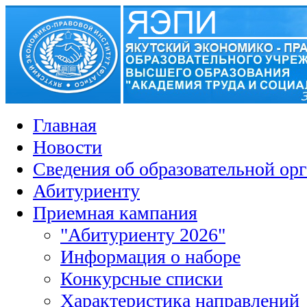
Главная
Новости
Сведения об образовательной ор
Абитуриенту
Приемная кампания
"Абитуриенту 2026"
Информация о наборе
Конкурсные списки
Характеристика направлений